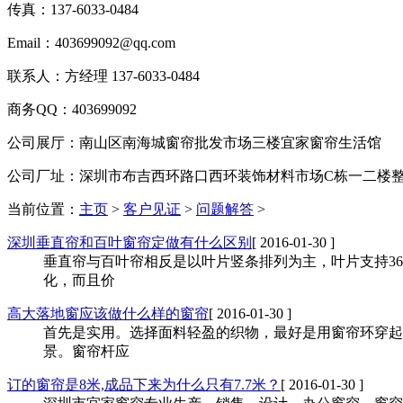
传真：137-6033-0484
Email：403699092@qq.com
联系人：方经理 137-6033-0484
商务QQ：403699092
公司展厅：南山区南海城窗帘批发市场三楼宜家窗帘生活馆
公司厂址：深圳市布吉西环路口西环装饰材料市场C栋一二楼
当前位置：
主页
>
客户见证
>
问题解答
>
深圳垂直帘和百叶窗帘定做有什么区别
[ 2016-01-30 ]
垂直帘与百叶帘相反是以叶片竖条排列为主，叶片支持3
化，而且价
高大落地窗应该做什么样的窗帘
[ 2016-01-30 ]
首先是实用。选择面料轻盈的织物，最好是用窗帘环穿起
景。窗帘杆应
订的窗帘是8米,成品下来为什么只有7.7米？
[ 2016-01-30 ]