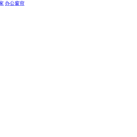
家
办公窗帘