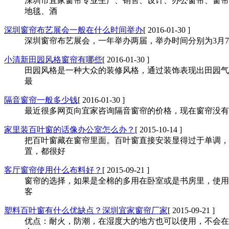
深圳市宜家窗帘专业生产、销售、设计、办公窗帘、窗帘
地毯、酒
深圳窗帘布艺展会一般在什么时间举办
[ 2016-01-30 ]
深圳窗帘布艺展会，一年举办两届，举办时间分别为3月7日
小清新田园风格窗帘有哪些
[ 2016-01-30 ]
田园风格是一种大众的装修风格，通过装饰表现出田园气
最
隔音窗帘一般多少钱
[ 2016-01-30 ]
最近很多网页向宜家咨询隔音窗帘的价格，现在窗帘没有
家里装百叶窗的话像办公室怎么办？
[ 2015-10-14 ]
把百叶窗藏在窗帘里面。百叶窗直接安装显得过于单调，
置，都很好
客厅窗帘使用什么布料好？
[ 2015-09-21 ]
窗帘的选择，如果是全棉的多用在卧室或是书房里，使用
客
塑料百叶窗有什么优缺点？深圳宜家窗帘厂家
[ 2015-09-21 ]
优点：耐火，防潮，在湿度大的地方也可以使用，不会在