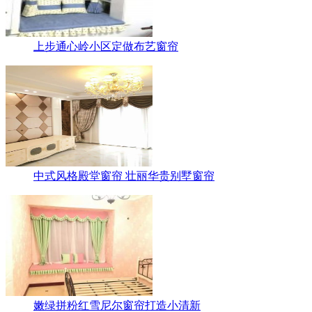
上步通心岭小区定做布艺窗帘
中式风格殿堂窗帘 壮丽华贵别墅窗帘
嫩绿拼粉红雪尼尔窗帘打造小清新