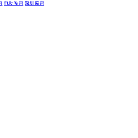
帘
电动卷帘
深圳窗帘