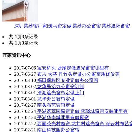
深圳柔纱帘厂家|斑马帘定做|柔纱办公窗帘|柔纱遮阳窗帘
共
1
页
3
条记录
共
1
页
3
条记录
宜家资讯中心
2017-07-06
宝安桥头 塘尾定做遮光窗帘哪里有
2017-06-27
布吉 大芬 丹竹头定做办公窗帘质优价美
2017-03-10
福田保税区专业定做办公窗帘
2017-03-02
龙华民治办公窗帘订制
2017-03-01
清湖遮光窗帘定做上门
2017-03-01
龙华办公窗帘定做
2017-02-27
南头布艺窗帘定做
2017-02-24
平湖茗萃园窗帘定做 熙璟城窗帘安装哪里有
2017-02-24
平湖华南城哪里有做窗帘
2017-02-22
西丽茶光村窗帘 龙井村遮光窗帘 深云村布艺
2017-02-21
南山科技园办公窗帘