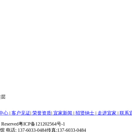
整层
中心
|
客户见证
|
荣誉资质
|
宜家新闻
|
招贤纳士
|
走进宜家
|
联系
s Reserved
粤ICP备121202564号-1
活馆
电话: 137-6033-0484
传真:137-6033-0484