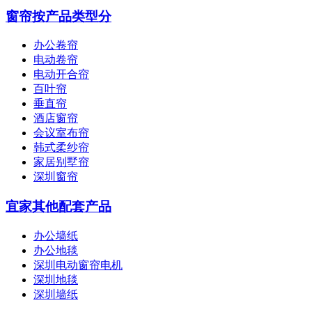
窗帘按产品类型分
办公卷帘
电动卷帘
电动开合帘
百叶帘
垂直帘
酒店窗帘
会议室布帘
韩式柔纱帘
家居别墅帘
深圳窗帘
宜家其他配套产品
办公墙纸
办公地毯
深圳电动窗帘电机
深圳地毯
深圳墙纸