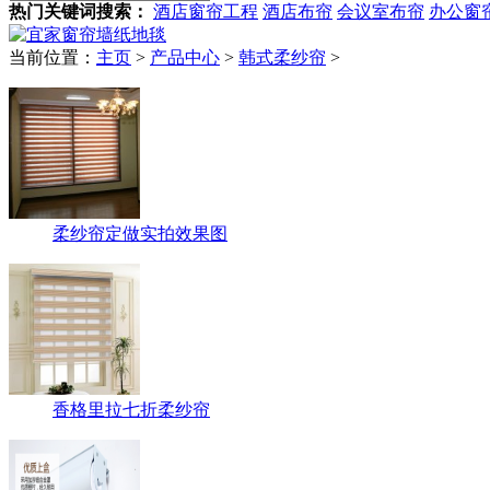
热门关键词搜索：
酒店窗帘工程
酒店布帘
会议室布帘
办公窗
当前位置：
主页
>
产品中心
>
韩式柔纱帘
>
柔纱帘定做实拍效果图
香格里拉七折柔纱帘