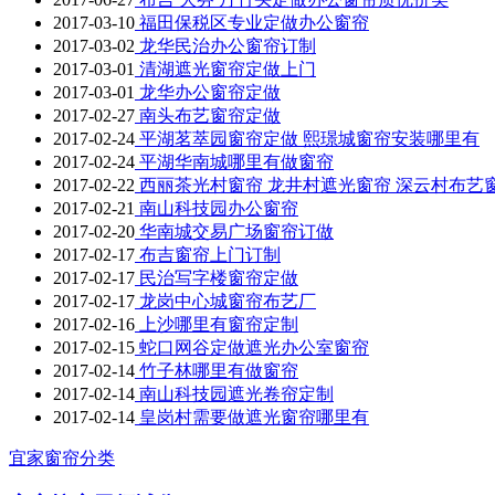
2017-03-10
福田保税区专业定做办公窗帘
2017-03-02
龙华民治办公窗帘订制
2017-03-01
清湖遮光窗帘定做上门
2017-03-01
龙华办公窗帘定做
2017-02-27
南头布艺窗帘定做
2017-02-24
平湖茗萃园窗帘定做 熙璟城窗帘安装哪里有
2017-02-24
平湖华南城哪里有做窗帘
2017-02-22
西丽茶光村窗帘 龙井村遮光窗帘 深云村布艺
2017-02-21
南山科技园办公窗帘
2017-02-20
华南城交易广场窗帘订做
2017-02-17
布吉窗帘上门订制
2017-02-17
民治写字楼窗帘定做
2017-02-17
龙岗中心城窗帘布艺厂
2017-02-16
上沙哪里有窗帘定制
2017-02-15
蛇口网谷定做遮光办公室窗帘
2017-02-14
竹子林哪里有做窗帘
2017-02-14
南山科技园遮光卷帘定制
2017-02-14
皇岗村需要做遮光窗帘哪里有
宜家窗帘分类