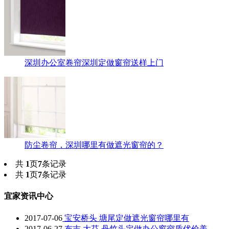
深圳办公室卷帘深圳定做窗帘送样上门
防尘卷帘，深圳哪里有做遮光窗帘的？
共
1
页
7
条记录
共
1
页
7
条记录
宜家资讯中心
2017-07-06
宝安桥头 塘尾定做遮光窗帘哪里有
2017-06-27
布吉 大芬 丹竹头定做办公窗帘质优价美