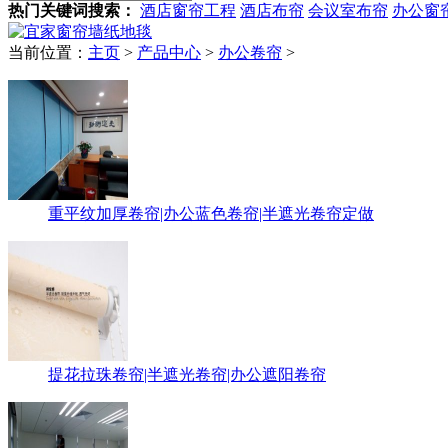
热门关键词搜索：
酒店窗帘工程
酒店布帘
会议室布帘
办公窗
当前位置：
主页
>
产品中心
>
办公卷帘
>
重平纹加厚卷帘|办公蓝色卷帘|半遮光卷帘定做
提花拉珠卷帘|半遮光卷帘|办公遮阳卷帘