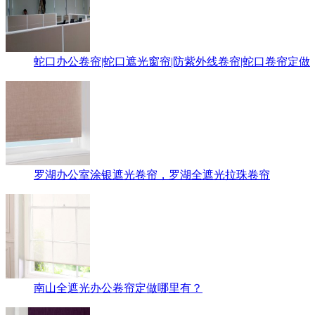
蛇口办公卷帘|蛇口遮光窗帘|防紫外线卷帘|蛇口卷帘定做
罗湖办公室涂银遮光卷帘，罗湖全遮光拉珠卷帘
南山全遮光办公卷帘定做哪里有？