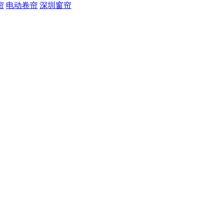
帘
电动卷帘
深圳窗帘